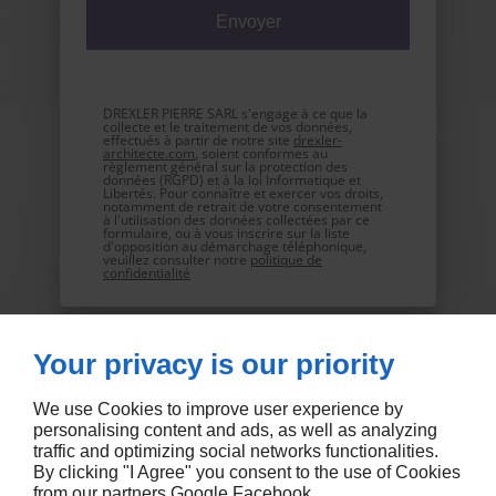
DREXLER PIERRE SARL s'engage à ce que la
collecte et le traitement de vos données,
effectués à partir de notre site
drexler-
architecte.com
, soient conformes au
règlement général sur la protection des
données (RGPD) et à la loi Informatique et
Libertés. Pour connaître et exercer vos droits,
notamment de retrait de votre consentement
à l'utilisation des données collectées par ce
formulaire, ou à vous inscrire sur la liste
d'opposition au démarchage téléphonique,
veuillez consulter notre
politique de
confidentialité
Your privacy is our priority
We use Cookies to improve user experience by
personalising content and ads, as well as analyzing
traffic and optimizing social networks functionalities.
By clicking "I Agree" you consent to the use of Cookies
from our partners
Google
Facebook
.